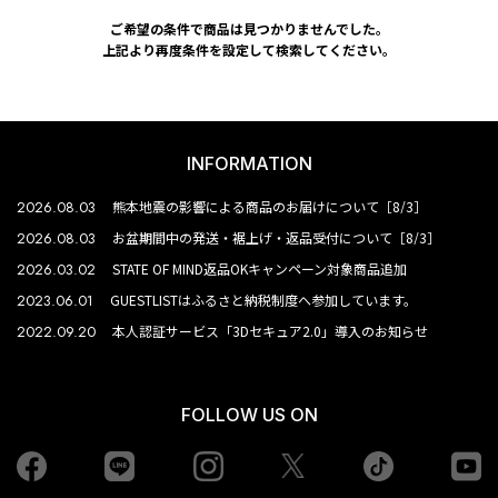
ご希望の条件で商品は見つかりませんでした。
上記より再度条件を設定して検索してください。
INFORMATION
2026.08.03
熊本地震の影響による商品のお届けについて［8/3］
2026.08.03
お盆期間中の発送・裾上げ・返品受付について［8/3］
2026.03.02
STATE OF MIND返品OKキャンペーン対象商品追加
2023.06.01
GUESTLISTはふるさと納税制度へ参加しています。
2022.09.20
本人認証サービス「3Dセキュア2.0」導入のお知らせ
FOLLOW US ON
Facebook
LINE
Instagram
tiktok
yo
Twiiter