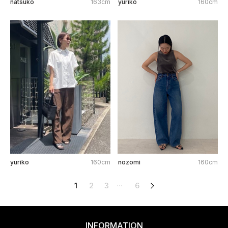
natsuko
163cm
yuriko
160cm
yuriko
160cm
nozomi
160cm
1
2
3
6
次へ
…
INFORMATION