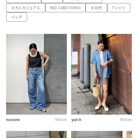
♯大人カジュアル
RED CARD TOKYO
♯30代
Tシャツ
バッグ
nozomi
160cm
yuri.h
160cm