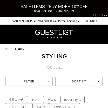
【for NEW MEMBER】新規会員様1000Point Present Campaign CHECK IT>>
TOP
STYLING
STYLING
180
results
FILTER
SORT BY
♯夏コーデ
HAUNT
デニム
upper hights
STATE OF MIND
♯40代
♯骨格ストレート