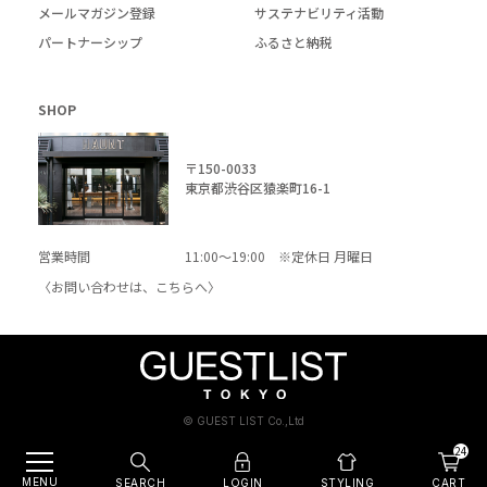
メールマガジン登録
サステナビリティ活動
パートナーシップ
ふるさと納税
SHOP
〒150-0033
東京都渋谷区猿楽町16-1
営業時間
11:00～19:00 ※定休日 月曜日
〈お問い合わせは、
こちら
へ〉
© GUEST LIST Co.,Ltd
24
MENU
SEARCH
LOGIN
CART
STYLING