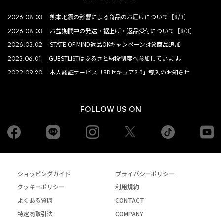
2026.08.03
熊本地震の影響による商品のお届けについて［8/3］
2026.08.03
お盆期間中の発送・裾上げ・返品受付について［8/3］
2026.03.02
STATE OF MIND返品OKキャンペーン対象商品追加
2023.06.01
GUESTLISTはふるさと納税制度へ参加しています。
2022.09.20
本人認証サービス「3Dセキュア2.0」導入のお知らせ
FOLLOW US ON
Facebook
LINE
Instagram
tiktok
yo
Twiiter
ショッピングガイド
プライバシーポリシー
クッキーポリシー
利用規約
よくある質問
CONTACT
特定商取引法
COMPANY