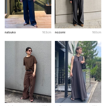
natsuko
163cm
nozomi
160cm