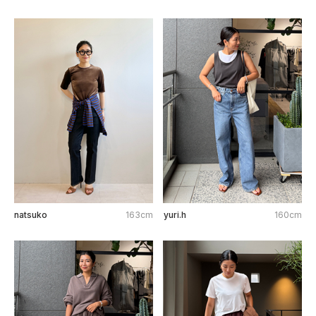
natsuko
163cm
yuri.h
160cm