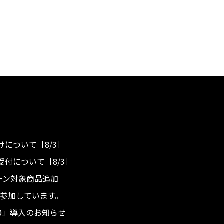
について［8/3］
付について［8/3］
ンペーン対象商品追加
度へ参加しています。
.0」導入のお知らせ