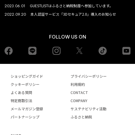
2023.06.01
GUESTLISTはふるさと納税制度へ参加しています。
2022.09.20
本人認証サービス「3Dセキュア2.0」導入のお知らせ
FOLLOW US ON
Facebook
LINE
Instagram
tiktok
yo
Twiiter
ショッピングガイド
プライバシーポリシー
クッキーポリシー
利用規約
よくある質問
CONTACT
特定商取引法
COMPANY
メールマガジン登録
サステナビリティ活動
パートナーシップ
ふるさと納税