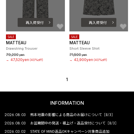
再入荷受付
再入荷受付
お気に入り
お
SALE
SALE
MATTEAU
MATTEAU
Drawstring Trouser
Short Sleeve Shirt
79,200
71,500
yen
yen
47,520yen
42,900yen
→
(40%off)
→
(40%off)
1
INFORMATION
2026.08.03
熊本地震の影響による商品のお届けについて［8/3］
2026.08.03
お盆期間中の発送・裾上げ・返品受付について［8/3］
2026.03.02
STATE OF MIND返品OKキャンペーン対象商品追加