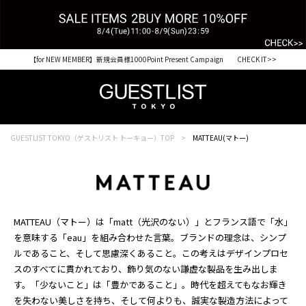
【for NEW MEMBER】新規会員様1000Point Present Campaign CHECK IT>>
GUESTLIST TOKYO（ゲストリスト トーキョー）TOP
MATTEAU(マトー)
MATTEAU（マトー）は「matt（光沢のない）」とフランス語で「水」
を意味する「eau」を組み合わせた言葉。ブランドの理念は、シンプ
ルであること、そして思慮深くあること。この考えはデザインプロセ
スのすべてに貫かれており、飾り気のない謙虚な製品を生み出しま
す。「少ないこと」は「豊かであること」。時代を超えてもなお輝き
を失わない美しさを持ち、そして何よりも、誠実な製造方法によって