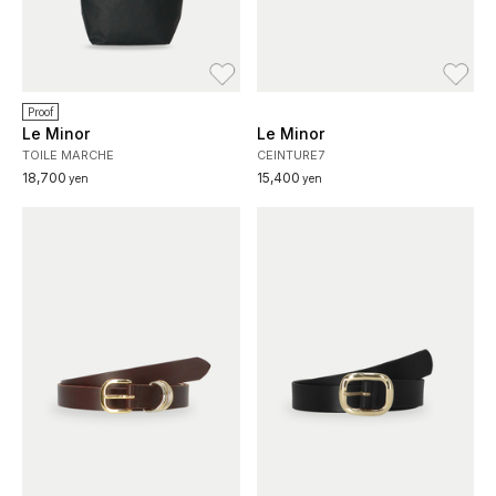
お気に入り
お
Proof
Le Minor
Le Minor
TOILE MARCHE
CEINTURE7
18,700
15,400
yen
yen