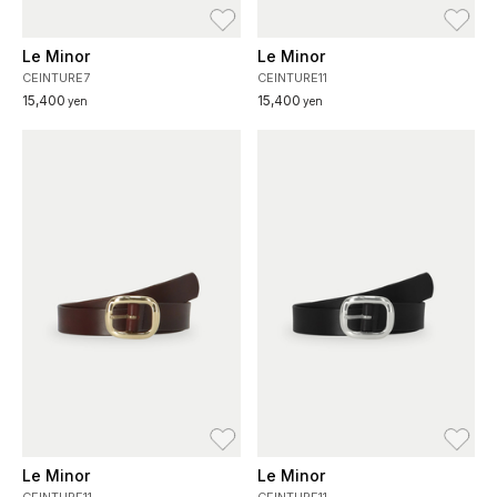
お気に入り
お
Le Minor
Le Minor
CEINTURE7
CEINTURE11
15,400
15,400
yen
yen
お気に入り
お
Le Minor
Le Minor
CEINTURE11
CEINTURE11