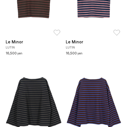
お気に入り
お
Le Minor
Le Minor
LUTIN
LUTIN
16,500
16,500
yen
yen