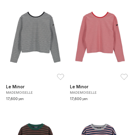
お気に入り
お
Le Minor
Le Minor
MADEMOISELLE
MADEMOISELLE
17,600
17,600
yen
yen