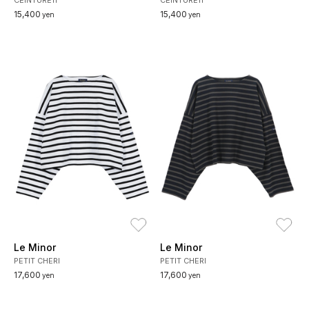
15,400
15,400
yen
yen
お気に入り
お
Le Minor
Le Minor
PETIT CHERI
PETIT CHERI
17,600
17,600
yen
yen