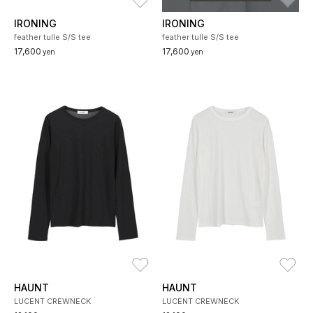
IRONING
IRONING
feather tulle S/S tee
feather tulle S/S tee
17,600
17,600
yen
yen
お気に入り
お
HAUNT
HAUNT
LUCENT CREWNECK
LUCENT CREWNECK