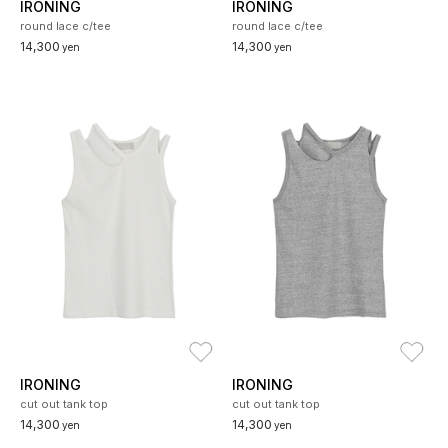
IRONING
IRONING
round lace c/tee
round lace c/tee
14,300
14,300
yen
yen
お気に入り
お
IRONING
IRONING
cut out tank top
cut out tank top
14,300
14,300
yen
yen