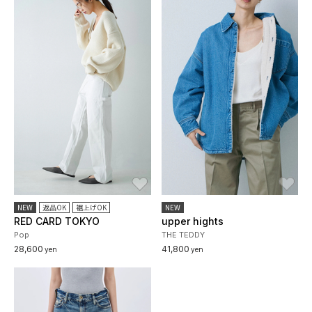
お気に入り
お
NEW
返品OK
裾上げOK
NEW
RED CARD TOKYO
upper hights
Pop
THE TEDDY
28,600
41,800
yen
yen