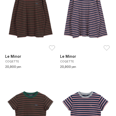
お気に入り
お
Le Minor
Le Minor
COQETTE
COQETTE
20,900
20,900
yen
yen