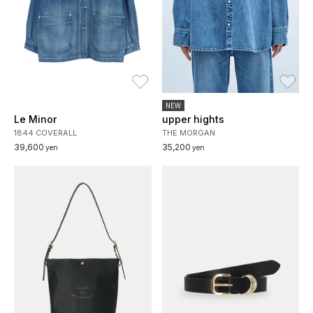
お気に入り
お
NEW
Le Minor
upper hights
1844 COVERALL
THE MORGAN
39,600
35,200
yen
yen