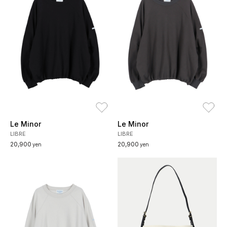
お気に入り
お
Le Minor
Le Minor
LIBRE
LIBRE
20,900
20,900
yen
yen