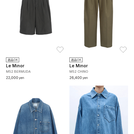
お気に入り
お
返品OK
返品OK
Le Minor
Le Minor
M52 BERMUDA
M52 CHINO
22,000
26,400
yen
yen