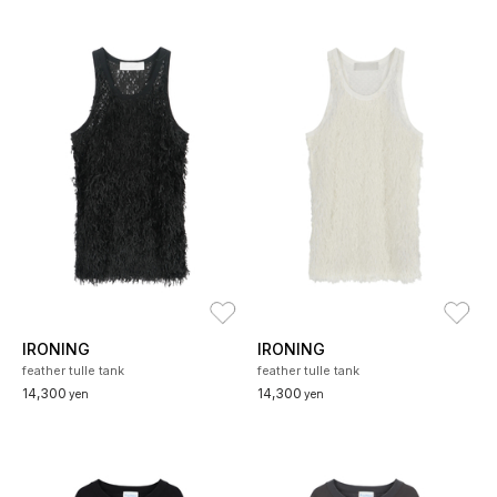
お気に入り
お
IRONING
IRONING
feather tulle tank
feather tulle tank
14,300
14,300
yen
yen