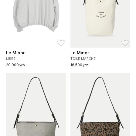
お気に入り
お
Le Minor
Le Minor
LIBRE
TOILE MARCHE
20,900
16,500
yen
yen