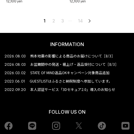
12,100
12,100
yen
yen
1
2
3
14
次へ
…
INFORMATION
2026.08.03
熊本地震の影響による商品のお届けについて［8/3］
2026.08.03
お盆期間中の発送・裾上げ・返品受付について［8/3］
2026.03.02
STATE OF MIND返品OKキャンペーン対象商品追加
2023.06.01
GUESTLISTはふるさと納税制度へ参加しています。
2022.09.20
本人認証サービス「3Dセキュア2.0」導入のお知らせ
FOLLOW US ON
Facebook
LINE
Instagram
tiktok
yo
Twiiter