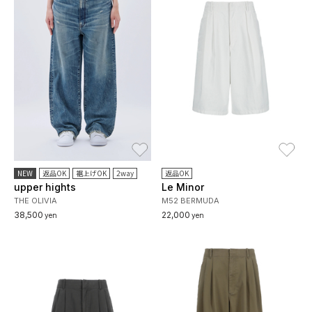
お気に入り
お
NEW
返品OK
裾上げOK
2way
返品OK
upper hights
Le Minor
THE OLIVIA
M52 BERMUDA
38,500
22,000
yen
yen