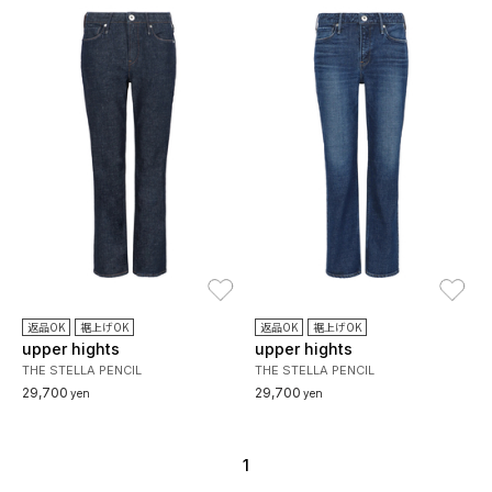
お気に入り
お
返品OK
裾上げOK
返品OK
裾上げOK
upper hights
upper hights
THE STELLA PENCIL
THE STELLA PENCIL
29,700
29,700
yen
yen
1