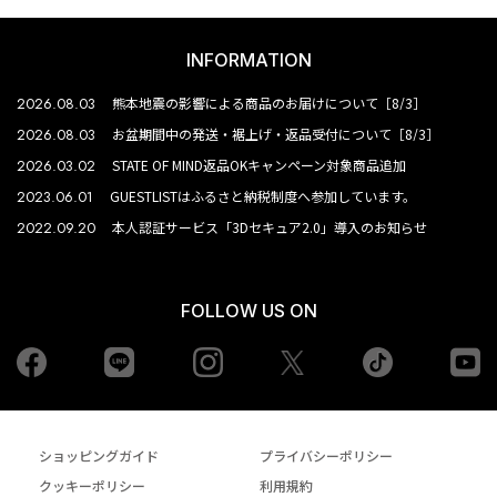
INFORMATION
2026.08.03
熊本地震の影響による商品のお届けについて［8/3］
2026.08.03
お盆期間中の発送・裾上げ・返品受付について［8/3］
2026.03.02
STATE OF MIND返品OKキャンペーン対象商品追加
2023.06.01
GUESTLISTはふるさと納税制度へ参加しています。
2022.09.20
本人認証サービス「3Dセキュア2.0」導入のお知らせ
FOLLOW US ON
Facebook
LINE
Instagram
tiktok
yo
Twiiter
ショッピングガイド
プライバシーポリシー
クッキーポリシー
利用規約