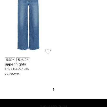
お気に入り
返品OK
裾上げOK
upper hights
THE STELLA AURA
29,700
yen
1