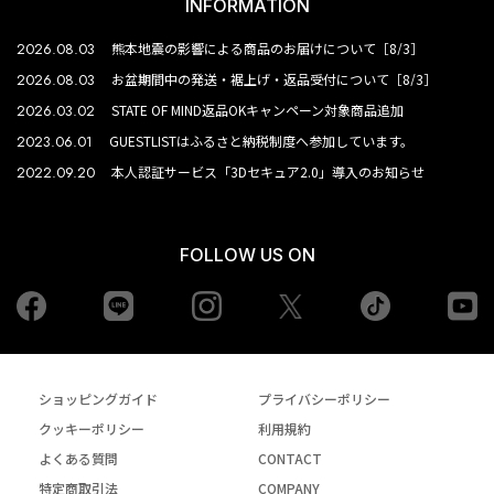
INFORMATION
2026.08.03
熊本地震の影響による商品のお届けについて［8/3］
2026.08.03
お盆期間中の発送・裾上げ・返品受付について［8/3］
2026.03.02
STATE OF MIND返品OKキャンペーン対象商品追加
2023.06.01
GUESTLISTはふるさと納税制度へ参加しています。
2022.09.20
本人認証サービス「3Dセキュア2.0」導入のお知らせ
FOLLOW US ON
Facebook
LINE
Instagram
tiktok
yo
Twiiter
ショッピングガイド
プライバシーポリシー
クッキーポリシー
利用規約
よくある質問
CONTACT
特定商取引法
COMPANY