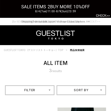
【for NEW MEMBER】新規会員様1000Point Present Campaign CHECK IT>>
Shopping from outside Japan? Visit our Global Site here. >>
GUESTLIST TOKYO（ゲストリスト トーキョー）TOP
商品検索結果
ALL ITEM
3
results
FILTER
SORT BY