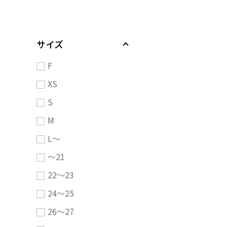
サイズ
F
XS
S
M
L～
～21
22～23
24～25
26～27