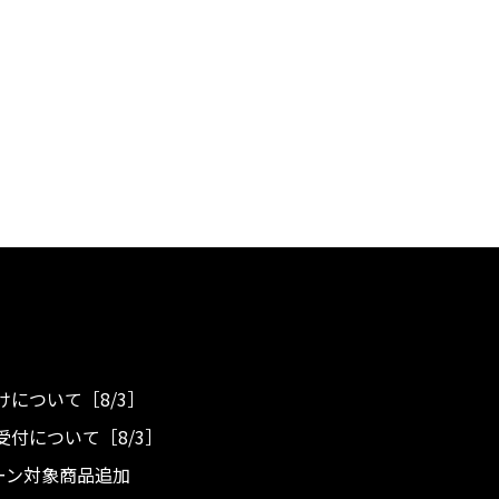
について［8/3］
付について［8/3］
ンペーン対象商品追加