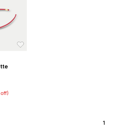
お気に入り
tte
off)
1