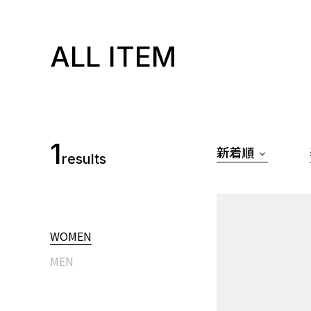
ALL ITEM
1
新着順
results
WOMEN
MEN