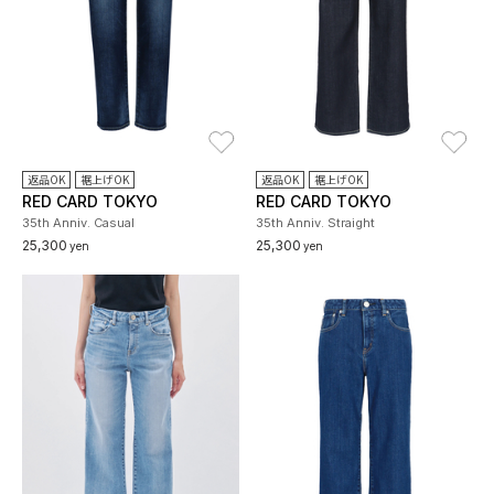
お気に入り
お
返品OK
裾上げOK
返品OK
裾上げOK
RED CARD TOKYO
RED CARD TOKYO
35th Anniv. Casual
35th Anniv. Straight
25,300
25,300
yen
yen