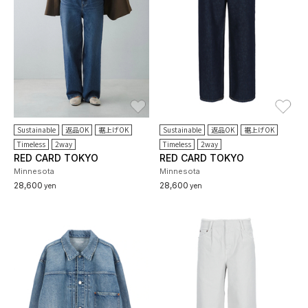
お気に入り
お
Sustainable
返品OK
裾上げOK
Sustainable
返品OK
裾上げOK
Timeless
2way
Timeless
2way
RED CARD TOKYO
RED CARD TOKYO
Minnesota
Minnesota
28,600
28,600
yen
yen