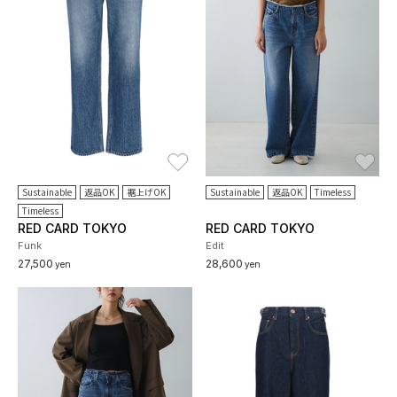
お気に入り
お
Sustainable
返品OK
裾上げOK
Sustainable
返品OK
Timeless
Timeless
RED CARD TOKYO
RED CARD TOKYO
Funk
Edit
27,500
28,600
yen
yen