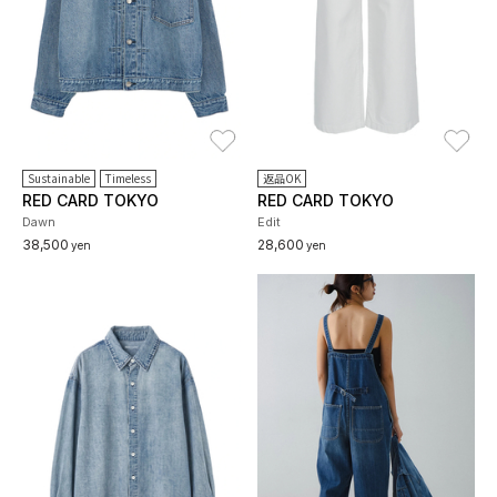
お気に入り
お
Sustainable
Timeless
返品OK
RED CARD TOKYO
RED CARD TOKYO
Dawn
Edit
38,500
28,600
yen
yen