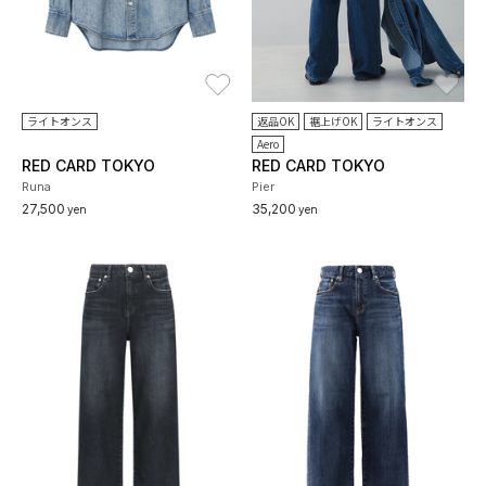
お気に入り
お
ライトオンス
返品OK
裾上げOK
ライトオンス
Aero
RED CARD TOKYO
RED CARD TOKYO
Runa
Pier
27,500
35,200
yen
yen