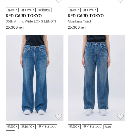
返品OK
裾上げOK
直営限定
返品OK
裾上げOK
RED CARD TOKYO
RED CARD TOKYO
35th Anniv. Wide LONG LENGTH
Montana Twist
25,300
25,300
yen
yen
お気に入り
お
返品OK
裾上げOK
ライトオンス
返品OK
ライトオンス
Aero