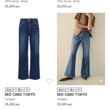
35th Anniv. Wide
35th Anniv. Wide
25,300
25,300
yen
yen
お気に入り
お
返品OK
裾上げOK
返品OK
裾上げOK
RED CARD TOKYO
RED CARD TOKYO
Twilight
Twilight
25,300
25,300
yen
yen