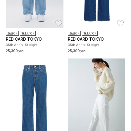
お気に入り
お
返品OK
裾上げOK
返品OK
裾上げOK
RED CARD TOKYO
RED CARD TOKYO
35th Anniv. Straight
35th Anniv. Straight
25,300
25,300
yen
yen