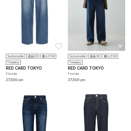
お気に入り
お
Sustainable
返品OK
裾上げOK
Sustainable
返品OK
裾上げOK
Timeless
Timeless
RED CARD TOKYO
RED CARD TOKYO
Florida
Florida
27,500
27,500
yen
yen