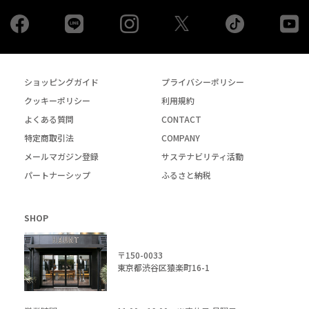
Facebook
LINE
Instagram
tiktok
yo
Twiiter
ショッピングガイド
プライバシーポリシー
クッキーポリシー
利用規約
よくある質問
CONTACT
特定商取引法
COMPANY
メールマガジン登録
サステナビリティ活動
パートナーシップ
ふるさと納税
SHOP
〒150-0033
東京都渋谷区猿楽町16-1