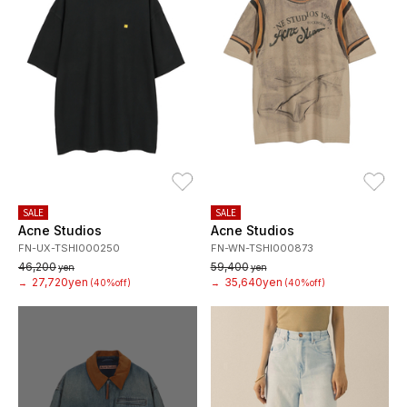
お気に入り
お
SALE
SALE
Acne Studios
Acne Studios
FN-UX-TSHI000250
FN-WN-TSHI000873
46,200
59,400
yen
yen
27,720yen
35,640yen
→
(40%off)
→
(40%off)