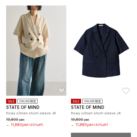
お気に入り
お
SALE
ONLINE限定
SALE
ONLINE限定
STATE OF MIND
STATE OF MIND
flowy c/linen short-sleeve JK
flowy c/linen short-sleeve JK
19,800
19,800
yen
yen
11,880yen
11,880yen
→
(40%off)
→
(40%off)