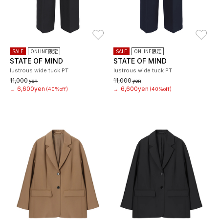
お気に入り
お
SALE
ONLINE限定
SALE
ONLINE限定
STATE OF MIND
STATE OF MIND
lustrous wide tuck PT
lustrous wide tuck PT
11,000
11,000
yen
yen
6,600yen
6,600yen
→
(40%off)
→
(40%off)