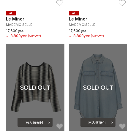
SALE
SALE
Le Minor
Le Minor
MADEMOISELLE
MADEMOISELLE
17,600
17,600
yen
yen
8,800yen
8,800yen
→
(50%off)
→
(50%off)
SOLD OUT
SOLD OUT
再入荷受付
再入荷受付
お気に入り
お