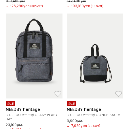
180,400
147,400
yen
yen
126,280yen
103,180yen
→
(30%off)
→
(30%off)
お気に入り
お
SALE
SALE
NEEDBY heritage
NEEDBY heritage
＜GREGORYコラボ＞EASY PEASY
＜GREGORYコラボ＞CINCH BAG M
DAY
9,900
yen
23,100
yen
7,920yen
→
(20%off)