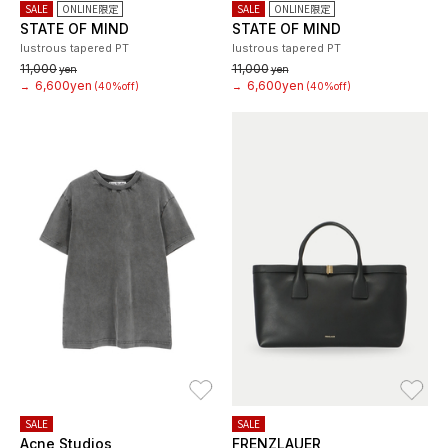
SALE
ONLINE限定
SALE
ONLINE限定
STATE OF MIND
STATE OF MIND
lustrous tapered PT
lustrous tapered PT
11,000
11,000
yen
yen
6,600yen
6,600yen
→
(40%off)
→
(40%off)
お気に入り
お
SALE
SALE
Acne Studios
FRENZLAUER