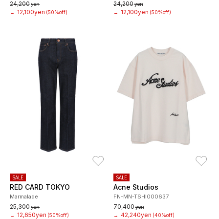
24,200
24,200
yen
yen
12,100yen
12,100yen
→
(50%off)
→
(50%off)
お気に入り
お
SALE
SALE
RED CARD TOKYO
Acne Studios
Marmalade
FN-MN-TSHI000637
25,300
70,400
yen
yen
12,650yen
42,240yen
→
(50%off)
→
(40%off)