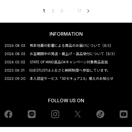
1
2
3
17
次へ
…
INFORMATION
2026.08.03
熊本地震の影響による商品のお届けについて［8/3］
2026.08.03
お盆期間中の発送・裾上げ・返品受付について［8/3］
2026.03.02
STATE OF MIND返品OKキャンペーン対象商品追加
2023.06.01
GUESTLISTはふるさと納税制度へ参加しています。
2022.09.20
本人認証サービス「3Dセキュア2.0」導入のお知らせ
FOLLOW US ON
Facebook
LINE
Instagram
tiktok
yo
Twiiter