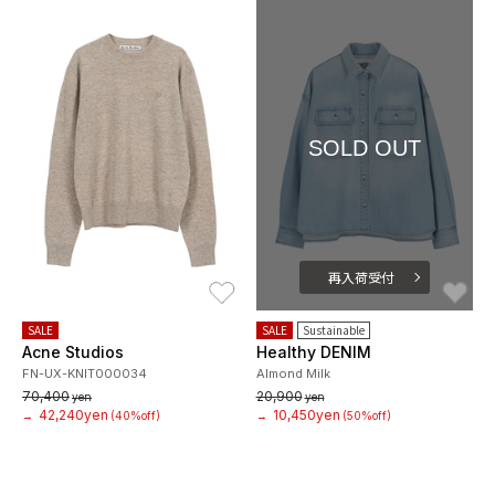
SOLD OUT
再入荷受付
お気に入り
お
SALE
SALE
Sustainable
Acne Studios
Healthy DENIM
FN-UX-KNIT000034
Almond Milk
70,400
20,900
yen
yen
42,240yen
10,450yen
→
(40%off)
→
(50%off)