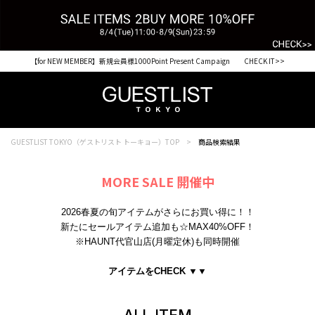
【for NEW MEMBER】新規会員様1000Point Present Campaign CHECK IT>>
GUESTLIST TOKYO（ゲストリスト トーキョー）TOP
商品検索結果
MORE SALE 開催中
2026春夏の旬アイテムがさらにお買い得に！！
新たにセールアイテム追加も☆MAX40%OFF！
※HAUNT代官山店(月曜定休)も同時開催
アイテムをCHECK
▼▼