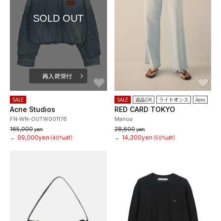
SOLD OUT
再入荷受付
お気に入り
お
SALE
SALE
返品OK
ライトオンス
Aero
Acne Studios
RED CARD TOKYO
FN-WN-OUTW001176
Manoa
165,000
28,600
yen
yen
99,000yen
14,300yen
→
(40%off)
→
(50%off)