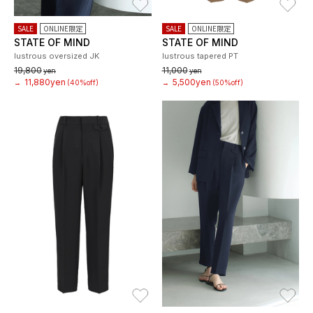
SALE
ONLINE限定
SALE
ONLINE限定
STATE OF MIND
STATE OF MIND
lustrous oversized JK
lustrous tapered PT
19,800
11,000
yen
yen
11,880yen
5,500yen
→
(40%off)
→
(50%off)
お気に入り
お