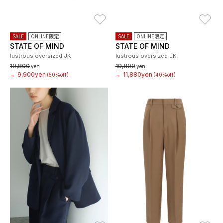
お気に入り
お
SALE
ONLINE限定
SALE
ONLINE限定
STATE OF MIND
STATE OF MIND
lustrous oversized JK
lustrous oversized JK
19,800
19,800
yen
yen
9,900yen
11,880yen
→
(50%off)
→
(40%off)
お気に入り
お