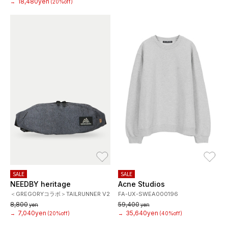
18,480yen
→
(20%off)
お気に入り
お
SALE
SALE
NEEDBY heritage
Acne Studios
＜GREGORYコラボ＞TAILRUNNER V2
FA-UX-SWEA000196
8,800
59,400
yen
yen
7,040yen
35,640yen
→
(20%off)
→
(40%off)