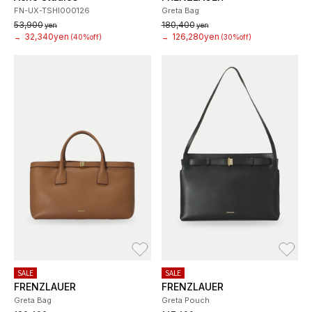
FN-UX-TSHI000126
Greta Bag
53,900
180,400
yen
yen
32,340yen
126,280yen
→
(40%off)
→
(30%off)
お気に入り
お
SALE
SALE
FRENZLAUER
FRENZLAUER
Greta Bag
Greta Pouch