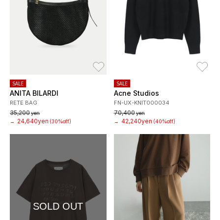
お気に入り
お
SALE
SALE
ANITA BILARDI
Acne Studios
RETE BAG
FN-UX-KNIT000034
35,200
70,400
yen
yen
24,640yen
42,240yen
→
(30%off)
→
(40%off)
SOLD OUT