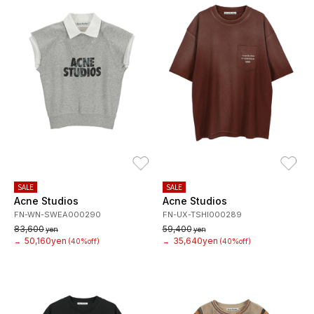
お気に入り
お
SALE
SALE
Acne Studios
Acne Studios
FN-WN-SWEA000290
FN-UX-TSHI000289
83,600
59,400
yen
yen
50,160yen
35,640yen
→
(40%off)
→
(40%off)