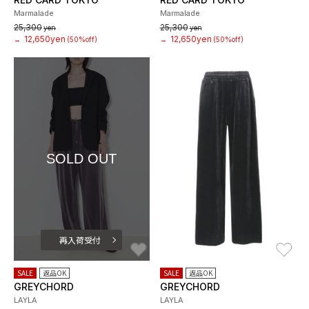
Marmalade
Marmalade
25,300
25,300
yen
yen
12,650yen
12,650yen
→
(50%off)
→
(50%off)
SOLD OUT
再入荷受付
お気に入り
お
SALE
返品OK
SALE
返品OK
GREYCHORD
GREYCHORD
LAYLA
LAYLA