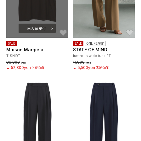
再入荷受付
お気に入り
お
SALE
SALE
ONLINE限定
Maison Margiela
STATE OF MIND
T-SHIRT
lustrous wide tuck PT
88,000
11,000
yen
yen
52,800yen
5,500yen
→
(40%off)
→
(50%off)