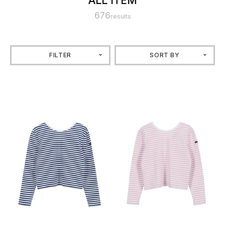
ALL ITEM
676
results
FILTER
SORT BY
お気に入り
お