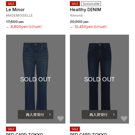
SALE
SALE
Sustainable
Le Minor
Healthy DENIM
MADEMOISELLE
Almond
17,600
20,900
yen
yen
8,800yen
10,450yen
→
(50%off)
→
(50%off)
SOLD OUT
SOLD OUT
再入荷受付
再入荷受付
お気に入り
お
SALE
SALE
RED CARD TOKYO
RED CARD TOKYO