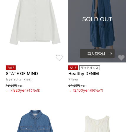
SOLD OUT
再入荷受付
お気に入り
お
SALE
SALE
ライトオンス
STATE OF MIND
Healthy DENIM
layered tank set
Pitaya
13,200
24,200
yen
yen
7,920yen
12,100yen
→
(40%off)
→
(50%off)