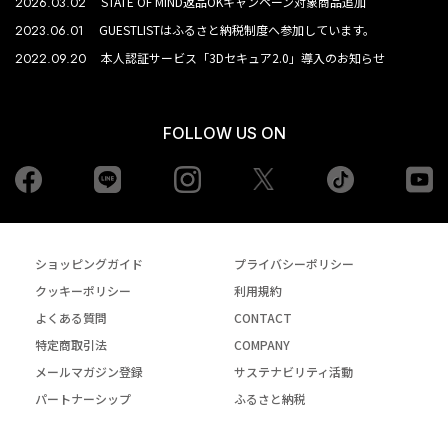
2026.03.02
STATE OF MIND返品OKキャンペーン対象商品追加
2023.06.01
GUESTLISTはふるさと納税制度へ参加しています。
2022.09.20
本人認証サービス「3Dセキュア2.0」導入のお知らせ
FOLLOW US ON
Facebook
LINE
Instagram
tiktok
yo
Twiiter
ショッピングガイド
プライバシーポリシー
クッキーポリシー
利用規約
よくある質問
CONTACT
特定商取引法
COMPANY
メールマガジン登録
サステナビリティ活動
パートナーシップ
ふるさと納税