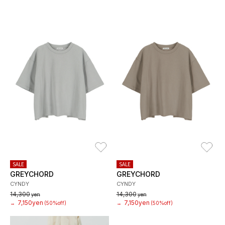
お気に入り
お
SALE
SALE
GREYCHORD
GREYCHORD
CYNDY
CYNDY
14,300
14,300
yen
yen
7,150yen
7,150yen
→
(50%off)
→
(50%off)