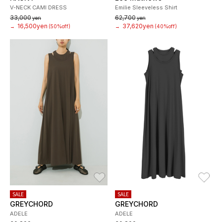
V-NECK CAMI DRESS
Emilie Sleeveless Shirt
33,000
62,700
yen
yen
16,500yen
37,620yen
→
(50%off)
→
(40%off)
お気に入り
お
SALE
SALE
GREYCHORD
GREYCHORD
ADELE
ADELE