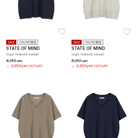
お気に入り
お
SALE
ONLINE限定
SALE
ONLINE限定
STATE OF MIND
STATE OF MIND
logo relaxed sweat
logo relaxed sweat
8,250
8,250
yen
yen
4,950yen
4,950yen
→
(40%off)
→
(40%off)