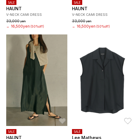
SALE
SALE
HAUNT
HAUNT
V-NECK CAMI DRESS
V-NECK CAMI DRESS
33,000
33,000
yen
yen
16,500yen
16,500yen
→
(50%off)
→
(50%off)
お気に入り
お
SALE
SALE
HAUNT
Lee Mathews