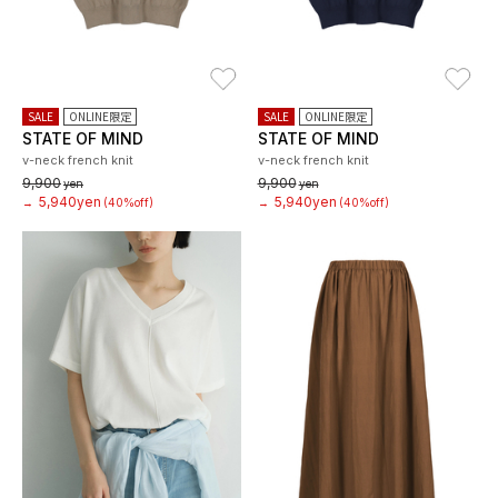
お気に入り
お
SALE
ONLINE限定
SALE
ONLINE限定
STATE OF MIND
STATE OF MIND
v-neck french knit
v-neck french knit
9,900
9,900
yen
yen
5,940yen
5,940yen
→
(40%off)
→
(40%off)