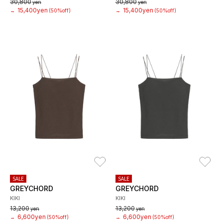
30,800
30,800
yen
yen
15,400yen
15,400yen
→
(50%off)
→
(50%off)
お気に入り
お
SALE
SALE
GREYCHORD
GREYCHORD
KIKI
KIKI
13,200
13,200
yen
yen
6,600yen
6,600yen
→
(50%off)
→
(50%off)