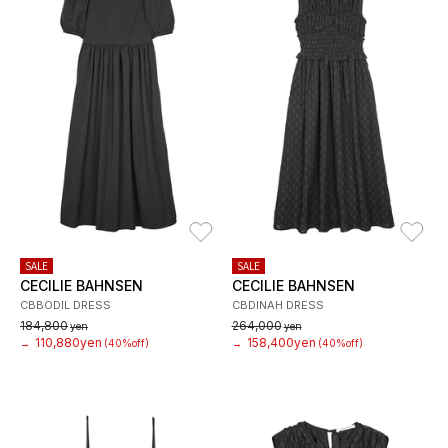
お気に入り
お
SALE
SALE
CECILIE BAHNSEN
CECILIE BAHNSEN
CBBODIL DRESS
CBDINAH DRESS
184,800
264,000
yen
yen
110,880yen
158,400yen
→
(40%off)
→
(40%off)