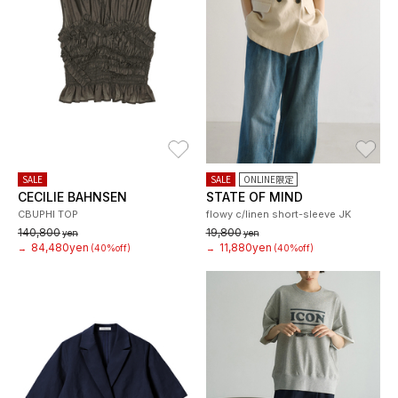
お気に入り
お
SALE
SALE
ONLINE限定
CECILIE BAHNSEN
STATE OF MIND
CBUPHI TOP
flowy c/linen short-sleeve JK
140,800
19,800
yen
yen
84,480yen
11,880yen
→
(40%off)
→
(40%off)