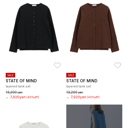
お気に入り
お
SALE
SALE
STATE OF MIND
STATE OF MIND
layered tank set
layered tank set
13,200
13,200
yen
yen
7,920yen
7,920yen
→
(40%off)
→
(40%off)