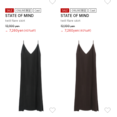
SALE
ONLINE限定
Cool
SALE
ONLINE限定
Cool
STATE OF MIND
STATE OF MIND
twill flare skirt
twill flare skirt
12,100
12,100
yen
yen
7,260yen
7,260yen
→
(40%off)
→
(40%off)
お気に入り
お