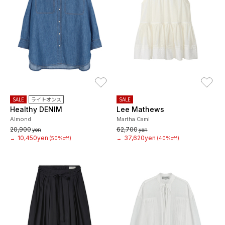
お気に入り
お
SALE
ライトオンス
SALE
Healthy DENIM
Lee Mathews
Almond
Martha Cami
20,900
62,700
yen
yen
10,450yen
37,620yen
→
(50%off)
→
(40%off)