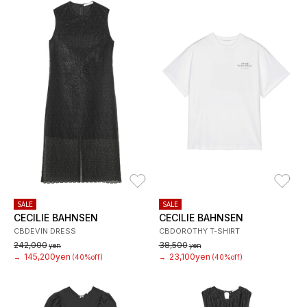
お気に入り
お
SALE
SALE
CECILIE BAHNSEN
CECILIE BAHNSEN
CBDEVIN DRESS
CBDOROTHY T-SHIRT
242,000
38,500
yen
yen
145,200yen
23,100yen
→
(40%off)
→
(40%off)