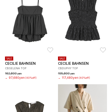
お気に入り
お
SALE
SALE
CECILIE BAHNSEN
CECILIE BAHNSEN
CBSELENA TOP
CBDUPHY TOP
162,800
195,800
yen
yen
97,680yen
117,480yen
→
(40%off)
→
(40%off)