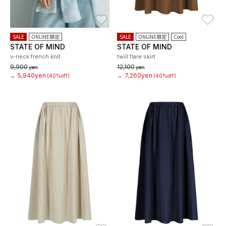
お気に入り
お
SALE
ONLINE限定
SALE
ONLINE限定
Cool
STATE OF MIND
STATE OF MIND
v-neck french knit
twill flare skirt
9,900
12,100
yen
yen
5,940yen
7,260yen
→
(40%off)
→
(40%off)
お気に入り
お