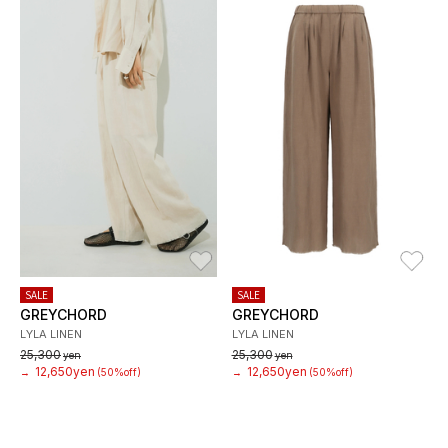
お気に入り
お
SALE
SALE
GREYCHORD
GREYCHORD
LYLA LINEN
LYLA LINEN
25,300
25,300
yen
yen
12,650yen
12,650yen
→
(50%off)
→
(50%off)