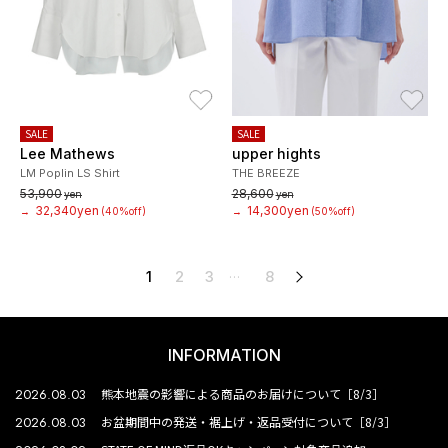
お気に入り
お
SALE
SALE
Lee Mathews
upper hights
LM Poplin LS Shirt
THE BREEZE
53,900
28,600
yen
yen
32,340yen
14,300yen
→
(40%off)
→
(50%off)
1
2
3
8
次へ
…
INFORMATION
2026.08.03
熊本地震の影響による商品のお届けについて［8/3］
2026.08.03
お盆期間中の発送・裾上げ・返品受付について［8/3］