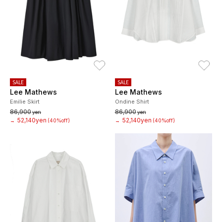
お気に入り
お
SALE
SALE
Lee Mathews
Lee Mathews
Emilie Skirt
Ondine Shirt
86,900
86,900
yen
yen
52,140yen
52,140yen
→
(40%off)
→
(40%off)