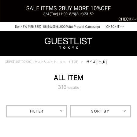
税込33,000円以上ご購入で送料無料 CHECK IT>>
GUESTLIST TOKYO（ゲストリスト トーキョー）TOP
サイズ:[L～,M]
ALL ITEM
316
results
FILTER
SORT BY