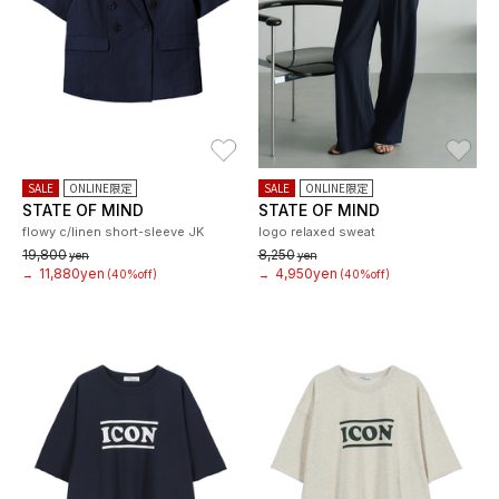
お気に入り
お
SALE
ONLINE限定
SALE
ONLINE限定
STATE OF MIND
STATE OF MIND
flowy c/linen short-sleeve JK
logo relaxed sweat
19,800
8,250
yen
yen
11,880yen
4,950yen
→
(40%off)
→
(40%off)