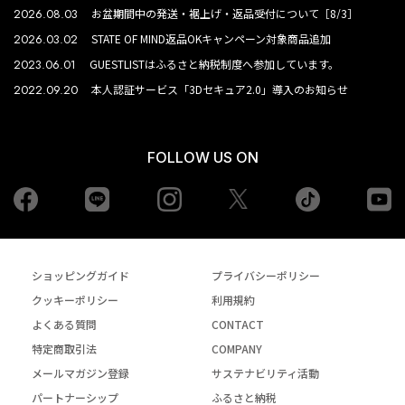
2026.08.03
お盆期間中の発送・裾上げ・返品受付について［8/3］
2026.03.02
STATE OF MIND返品OKキャンペーン対象商品追加
2023.06.01
GUESTLISTはふるさと納税制度へ参加しています。
2022.09.20
本人認証サービス「3Dセキュア2.0」導入のお知らせ
FOLLOW US ON
Facebook
LINE
Instagram
tiktok
yo
Twiiter
ショッピングガイド
プライバシーポリシー
クッキーポリシー
利用規約
よくある質問
CONTACT
特定商取引法
COMPANY
メールマガジン登録
サステナビリティ活動
パートナーシップ
ふるさと納税