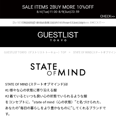
【for NEW MEMBER】新規会員様1000Point Present Campaign CHECK IT>>
Shopping from outside Japan? Visit our Global Site here. >>
GUESTLIST TOKYO（ゲストリスト トーキョー）TOP
STATE OF MIND(ステートオブマイ
STATE OF MIND (ステートオブマインド)は
#1 様々な心の状態に寄り沿える服
#2 着ているといつも良い心の状態でいられるような服
をコンセプトに、“state of mind（心の状態）”と名づけられた、
あなたの“毎日の暮らしをより豊かなものに”してくれるブランドで
す。