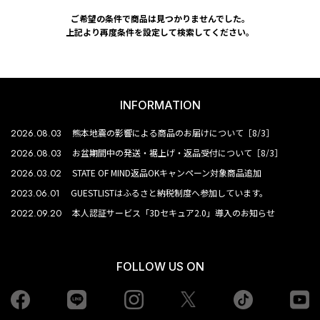
ご希望の条件で商品は見つかりませんでした。
上記より再度条件を設定して検索してください。
INFORMATION
2026.08.03
熊本地震の影響による商品のお届けについて［8/3］
2026.08.03
お盆期間中の発送・裾上げ・返品受付について［8/3］
2026.03.02
STATE OF MIND返品OKキャンペーン対象商品追加
2023.06.01
GUESTLISTはふるさと納税制度へ参加しています。
2022.09.20
本人認証サービス「3Dセキュア2.0」導入のお知らせ
FOLLOW US ON
Facebook
LINE
Instagram
tiktok
yo
Twiiter