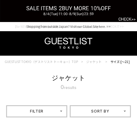
【for NEW MEMBER】新規会員様1000Point Present Campaign CHECK IT>>
Shopping from outside Japan? Visit our Global Site here. >>
GUESTLIST TOKYO（ゲストリスト トーキョー）TOP
ジャケット
サイズ:[～21]
ジャケット
0
results
FILTER
SORT BY