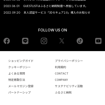
2023.06.01
GUESTLISTはふるさと納税制度へ参加しています。
2022.09.20
本人認証サービス「3Dセキュア2.0」導入のお知らせ
FOLLOW US ON
Facebook
LINE
Instagram
tiktok
yo
Twiiter
ショッピングガイド
プライバシーポリシー
クッキーポリシー
利用規約
よくある質問
CONTACT
特定商取引法
COMPANY
メールマガジン登録
サステナビリティ活動
パートナーシップ
ふるさと納税