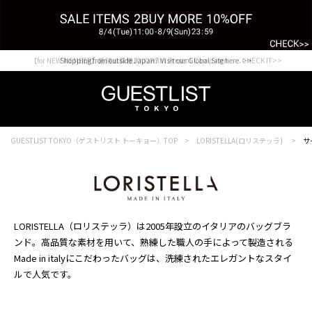
【for NEW MEMBER】新規会員様1000Point Present Campaign CHECK IT>>
Shopping from outside Japan? Visit our Global Site here. >>
GUESTLIST TOKYO（ゲストリスト トーキョー）TOP
LORISTELLA(ロリステッラ)
サ
LORISTELLA（ロリステッラ）は2005年設立のイタリアのバッグブラ
ンド。高品質な素材を用いて、熟練した職人の手によって製造される
Made in italyにこだわったバッグは、洗練されたエレガントなスタイ
ルで人気です。