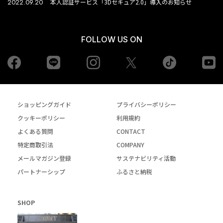
2022.09.20
本人認証サービス「3Dセキュア2.0」導入のお知らせ
FOLLOW US ON
Facebook
LINE
Instagram
tiktok
yo
Twiiter
ショッピングガイド
プライバシーポリシー
クッキーポリシー
利用規約
よくある質問
CONTACT
特定商取引法
COMPANY
メールマガジン登録
サステナビリティ活動
パートナーシップ
ふるさと納税
SHOP