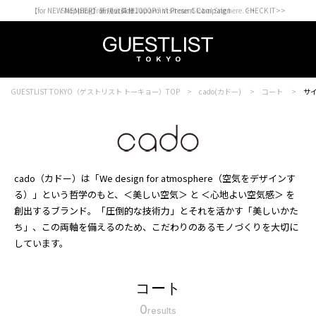
【for NEW MEMBER】新規会員様1000Point Present Campaign CHECK IT>>
Shopping from outside Japan? Visit our Global Site here. >>
GUESTLIST TOKYO（ゲストリスト トーキョー）TOP
cado(カドー)
コート
サイ
cado（カドー）は「We design for atmosphere（空気をデザインす
る）」という哲学のもと、＜美しい空気＞ と ＜心地よい空気感＞ を
創出するブランド。「圧倒的な技術力」とそれを活かす「美しいかた
ち」、この両軸を備えるのため、こだわりのあるモノづくりを大切に
しています。
コート
0
results