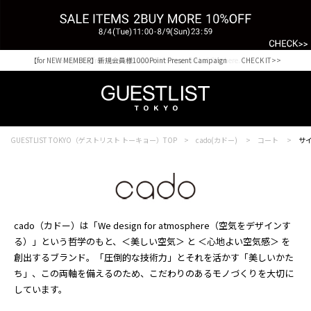
【for NEW MEMBER】新規会員様1000Point Present Campaign CHECK IT>>
Shopping from outside Japan? Visit our Global Site here. >>
GUESTLIST TOKYO（ゲストリスト トーキョー）TOP
cado(カドー)
コート
サイ
cado（カドー）は「We design for atmosphere（空気をデザインす
る）」という哲学のもと、＜美しい空気＞ と ＜心地よい空気感＞ を
創出するブランド。「圧倒的な技術力」とそれを活かす「美しいかた
ち」、この両軸を備えるのため、こだわりのあるモノづくりを大切に
しています。