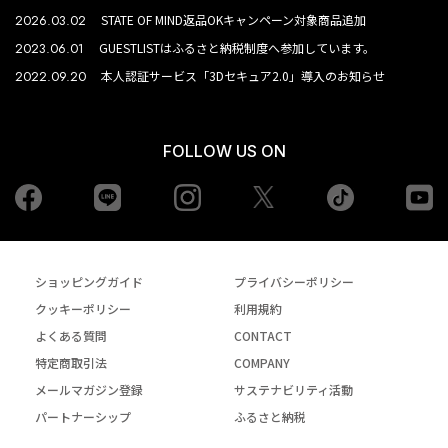
2026.03.02
STATE OF MIND返品OKキャンペーン対象商品追加
2023.06.01
GUESTLISTはふるさと納税制度へ参加しています。
2022.09.20
本人認証サービス「3Dセキュア2.0」導入のお知らせ
FOLLOW US ON
Facebook
LINE
Instagram
tiktok
yo
Twiiter
ショッピングガイド
プライバシーポリシー
クッキーポリシー
利用規約
よくある質問
CONTACT
特定商取引法
COMPANY
メールマガジン登録
サステナビリティ活動
パートナーシップ
ふるさと納税