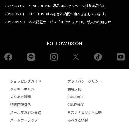
2026.03.02
STATE OF MIND返品OKキャンペーン対象商品追加
2023.06.01
GUESTLISTはふるさと納税制度へ参加しています。
2022.09.20
本人認証サービス「3Dセキュア2.0」導入のお知らせ
FOLLOW US ON
Facebook
LINE
Instagram
tiktok
yo
Twiiter
ショッピングガイド
プライバシーポリシー
クッキーポリシー
利用規約
よくある質問
CONTACT
特定商取引法
COMPANY
メールマガジン登録
サステナビリティ活動
パートナーシップ
ふるさと納税