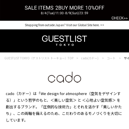
Shopping from outside Japan? Visit our Global Site here. >>
GUESTLIST TOKYO（ゲストリスト トーキョー）TOP
cado(カドー)
コート
サイ
cado（カドー）は「We design for atmosphere（空気をデザインす
る）」という哲学のもと、＜美しい空気＞ と ＜心地よい空気感＞ を
創出するブランド。「圧倒的な技術力」とそれを活かす「美しいかた
ち」、この両軸を備えるのため、こだわりのあるモノづくりを大切に
しています。