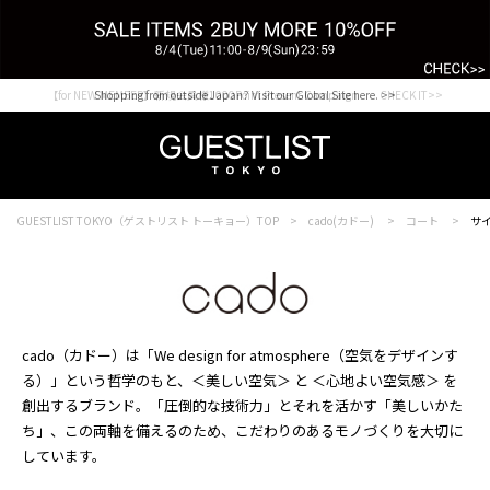
【for NEW MEMBER】新規会員様1000Point Present Campaign CHECK IT>>
Shopping from outside Japan? Visit our Global Site here. >>
GUESTLIST TOKYO（ゲストリスト トーキョー）TOP
cado(カドー)
コート
サイ
cado（カドー）は「We design for atmosphere（空気をデザインす
る）」という哲学のもと、＜美しい空気＞ と ＜心地よい空気感＞ を
創出するブランド。「圧倒的な技術力」とそれを活かす「美しいかた
ち」、この両軸を備えるのため、こだわりのあるモノづくりを大切に
しています。