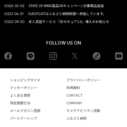
2026.03.02
STATE OF MIND返品OKキャンペーン対象商品追加
2023.06.01
GUESTLISTはふるさと納税制度へ参加しています。
2022.09.20
本人認証サービス「3Dセキュア2.0」導入のお知らせ
FOLLOW US ON
Facebook
LINE
Instagram
tiktok
yo
Twiiter
ショッピングガイド
プライバシーポリシー
クッキーポリシー
利用規約
よくある質問
CONTACT
特定商取引法
COMPANY
メールマガジン登録
サステナビリティ活動
パートナーシップ
ふるさと納税