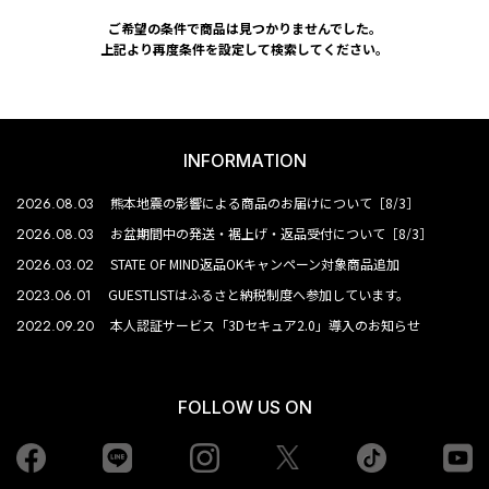
ご希望の条件で商品は見つかりませんでした。
上記より再度条件を設定して検索してください。
INFORMATION
2026.08.03
熊本地震の影響による商品のお届けについて［8/3］
2026.08.03
お盆期間中の発送・裾上げ・返品受付について［8/3］
2026.03.02
STATE OF MIND返品OKキャンペーン対象商品追加
2023.06.01
GUESTLISTはふるさと納税制度へ参加しています。
2022.09.20
本人認証サービス「3Dセキュア2.0」導入のお知らせ
FOLLOW US ON
Facebook
LINE
Instagram
tiktok
yo
Twiiter