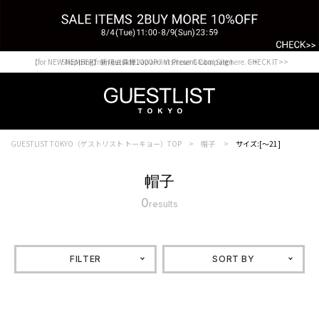
【for NEW MEMBER】新規会員様1000Point Present Campaign CHECK IT>>
Shopping from outside Japan? Visit our Global Site here. >>
GUESTLIST TOKYO（ゲストリスト トーキョー）TOP
帽子
サイズ:[～21]
帽子
0
results
FILTER
SORT BY