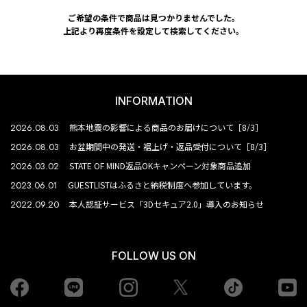
ご希望の条件で商品は見つかりませんでした。
上記より再度条件を設定して検索してください。
INFORMATION
2026.08.03
熊本地震の影響による商品のお届けについて［8/3］
2026.08.03
お盆期間中の発送・裾上げ・返品受付について［8/3］
2026.03.02
STATE OF MIND返品OKキャンペーン対象商品追加
2023.06.01
GUESTLISTはふるさと納税制度へ参加しています。
2022.09.20
本人認証サービス「3Dセキュア2.0」導入のお知らせ
FOLLOW US ON
Facebook
LINE
Instagram
tiktok
yo
Twiiter