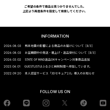
ご希望の条件で商品は見つかりませんでした。
上記より再度条件を設定して検索してください。
INFORMATION
2026.08.03
熊本地震の影響による商品のお届けについて［8/3］
2026.08.03
お盆期間中の発送・裾上げ・返品受付について［8/3］
2026.03.02
STATE OF MIND返品OKキャンペーン対象商品追加
2023.06.01
GUESTLISTはふるさと納税制度へ参加しています。
2022.09.20
本人認証サービス「3Dセキュア2.0」導入のお知らせ
FOLLOW US ON
Facebook
LINE
Instagram
tiktok
yo
Twiiter