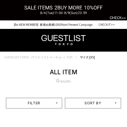
【for NEW MEMBER】新規会員様1000Point Present Campaign CHECK IT>>
Shopping from outside Japan? Visit our Global Site here. >>
GUESTLIST TOKYO（ゲストリスト トーキョー）TOP
サイズ:[XS]
ALL ITEM
0
results
FILTER
SORT BY