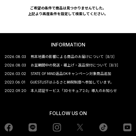
ご希望の条件で商品は見つかりませんでした。
上記より再度条件を設定して検索してください。
INFORMATION
2026.08.03
熊本地震の影響による商品のお届けについて［8/3］
2026.08.03
お盆期間中の発送・裾上げ・返品受付について［8/3］
2026.03.02
STATE OF MIND返品OKキャンペーン対象商品追加
2023.06.01
GUESTLISTはふるさと納税制度へ参加しています。
2022.09.20
本人認証サービス「3Dセキュア2.0」導入のお知らせ
FOLLOW US ON
Facebook
LINE
Instagram
tiktok
yo
Twiiter