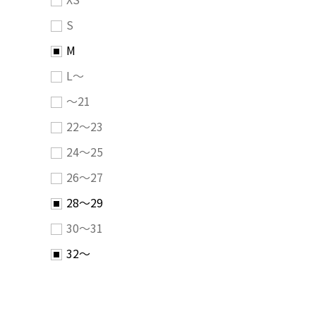
S
M
L～
～21
22～23
24～25
26～27
28～29
30～31
32～