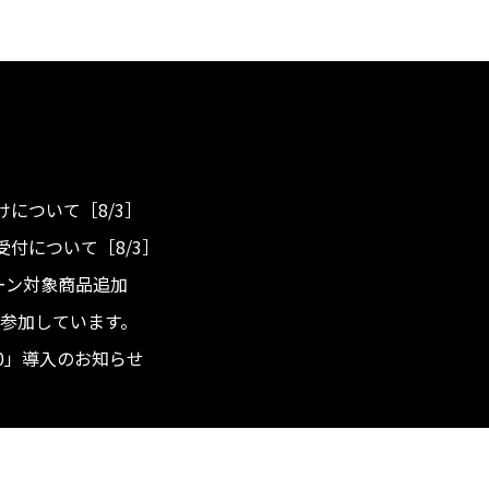
について［8/3］
付について［8/3］
ンペーン対象商品追加
度へ参加しています。
.0」導入のお知らせ