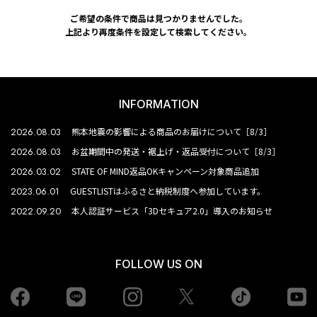
ご希望の条件で商品は見つかりませんでした。
上記より再度条件を設定して検索してください。
INFORMATION
2026.08.03
熊本地震の影響による商品のお届けについて［8/3］
2026.08.03
お盆期間中の発送・裾上げ・返品受付について［8/3］
2026.03.02
STATE OF MIND返品OKキャンペーン対象商品追加
2023.06.01
GUESTLISTはふるさと納税制度へ参加しています。
2022.09.20
本人認証サービス「3Dセキュア2.0」導入のお知らせ
FOLLOW US ON
Facebook
LINE
Instagram
tiktok
yo
Twiiter