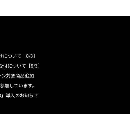
について［8/3］
付について［8/3］
ンペーン対象商品追加
度へ参加しています。
.0」導入のお知らせ