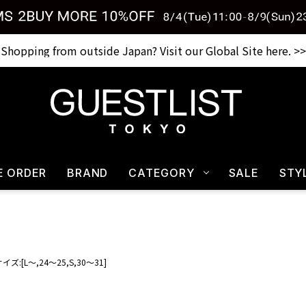
Shopping from outside Japan? Visit our Global Site here. >>
税込33,000円以上ご購入で送料無料 CHECK IT>>
E ORDER
BRAND
CATEGORY
SALE
STY
イズ:[L～,24～25,S,30～31]