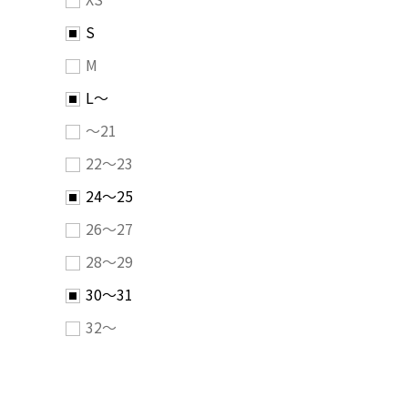
S
M
L～
～21
22～23
24～25
26～27
28～29
30～31
32～