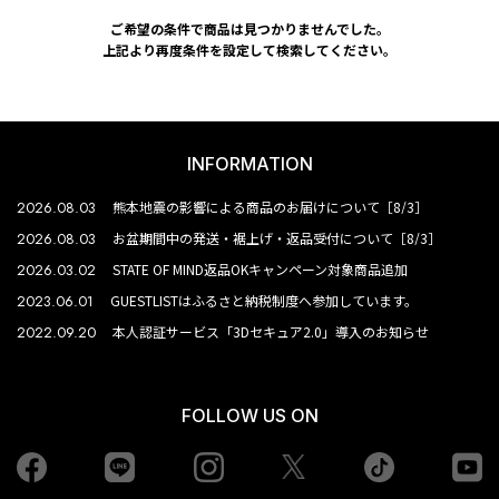
ご希望の条件で商品は見つかりませんでした。
上記より再度条件を設定して検索してください。
INFORMATION
2026.08.03
熊本地震の影響による商品のお届けについて［8/3］
2026.08.03
お盆期間中の発送・裾上げ・返品受付について［8/3］
2026.03.02
STATE OF MIND返品OKキャンペーン対象商品追加
2023.06.01
GUESTLISTはふるさと納税制度へ参加しています。
2022.09.20
本人認証サービス「3Dセキュア2.0」導入のお知らせ
FOLLOW US ON
Facebook
LINE
Instagram
tiktok
yo
Twiiter