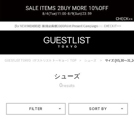
【for NEW MEMBER】新規会員様1000Point Present Campaign CHECK IT>>
Shopping from outside Japan? Visit our Global Site here. >>
GUESTLIST TOKYO（ゲストリスト トーキョー）TOP
シューズ
サイズ:[XS,30～31,2
シューズ
0
results
FILTER
SORT BY