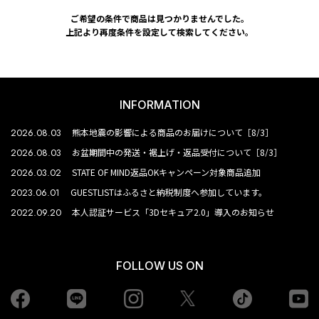
ご希望の条件で商品は見つかりませんでした。
上記より再度条件を設定して検索してください。
INFORMATION
2026.08.03
熊本地震の影響による商品のお届けについて［8/3］
2026.08.03
お盆期間中の発送・裾上げ・返品受付について［8/3］
2026.03.02
STATE OF MIND返品OKキャンペーン対象商品追加
2023.06.01
GUESTLISTはふるさと納税制度へ参加しています。
2022.09.20
本人認証サービス「3Dセキュア2.0」導入のお知らせ
FOLLOW US ON
Facebook
LINE
Instagram
tiktok
yo
Twiiter