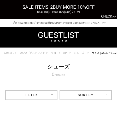
【for NEW MEMBER】新規会員様1000Point Present Campaign CHECK IT>>
Shopping from outside Japan? Visit our Global Site here. >>
GUESTLIST TOKYO（ゲストリスト トーキョー）TOP
シューズ
サイズ:[XS,30～31,2
シューズ
0
results
FILTER
SORT BY