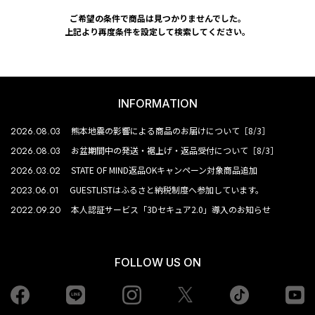
ご希望の条件で商品は見つかりませんでした。
上記より再度条件を設定して検索してください。
INFORMATION
2026.08.03
熊本地震の影響による商品のお届けについて［8/3］
2026.08.03
お盆期間中の発送・裾上げ・返品受付について［8/3］
2026.03.02
STATE OF MIND返品OKキャンペーン対象商品追加
2023.06.01
GUESTLISTはふるさと納税制度へ参加しています。
2022.09.20
本人認証サービス「3Dセキュア2.0」導入のお知らせ
FOLLOW US ON
Facebook
LINE
Instagram
tiktok
yo
Twiiter