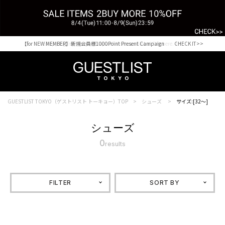
【for NEW MEMBER】新規会員様1000Point Present Campaign CHECK IT>>
Shopping from outside Japan? Visit our Global Site here. >>
GUESTLIST TOKYO（ゲストリスト トーキョー）TOP
シューズ
サイズ:[32～]
シューズ
0
results
FILTER
SORT BY