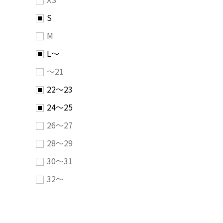
S
M
L～
～21
22～23
24～25
26～27
28～29
30～31
32～