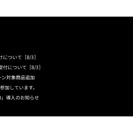
について［8/3］
付について［8/3］
ンペーン対象商品追加
度へ参加しています。
.0」導入のお知らせ