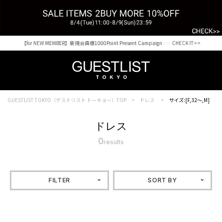
【for NEW MEMBER】新規会員様1000Point Present Campaign CHECK IT>>
Shopping from outside Japan? Visit our Global Site here. >>
GUESTLIST TOKYO（ゲストリスト トーキョー）TOP
ドレス
サイズ:[F,32～,M]
ドレス
0
results
FILTER
SORT BY