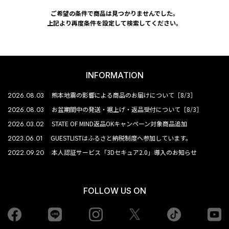
ご希望の条件で商品は見つかりませんでした。
上記より再度条件を設定して検索してください。
INFORMATION
2026.08.03
熊本地震の影響による商品のお届けについて［8/3］
2026.08.03
お盆期間中の発送・裾上げ・返品受付について［8/3］
2026.03.02
STATE OF MIND返品OKキャンペーン対象商品追加
2023.06.01
GUESTLISTはふるさと納税制度へ参加しています。
2022.09.20
本人認証サービス「3Dセキュア2.0」導入のお知らせ
FOLLOW US ON
Facebook
LINE
Instagram
tiktok
yo
Twiiter