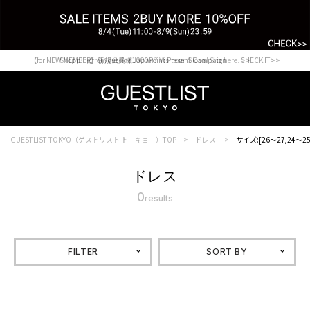
【for NEW MEMBER】新規会員様1000Point Present Campaign CHECK IT>>
Shopping from outside Japan? Visit our Global Site here. >>
GUESTLIST TOKYO（ゲストリスト トーキョー）TOP
ドレス
サイズ:[26～27,24～25
ドレス
0
results
FILTER
SORT BY