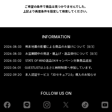
ご希望の条件で商品は見つかりませんでした。
上記より再度条件を設定して検索してください。
INFORMATION
2026.08.03
熊本地震の影響による商品のお届けについて［8/3］
2026.08.03
お盆期間中の発送・裾上げ・返品受付について［8/3］
2026.03.02
STATE OF MIND返品OKキャンペーン対象商品追加
2023.06.01
GUESTLISTはふるさと納税制度へ参加しています。
2022.09.20
本人認証サービス「3Dセキュア2.0」導入のお知らせ
FOLLOW US ON
Facebook
LINE
Instagram
tiktok
yo
Twiiter