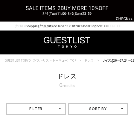
【for NEW MEMBER】新規会員様1000Point Present Campaign CHECK IT>>
Shopping from outside Japan? Visit our Global Site here. >>
GUESTLIST TOKYO（ゲストリスト トーキョー）TOP
ドレス
サイズ:[26～27,24～25
ドレス
0
results
FILTER
SORT BY