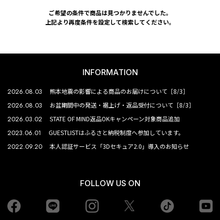
ご希望の条件で商品は見つかりませんでした。
上記より再度条件を設定して検索してください。
INFORMATION
2026.08.03
熊本地震の影響による商品のお届けについて［8/3］
2026.08.03
お盆期間中の発送・裾上げ・返品受付について［8/3］
2026.03.02
STATE OF MIND返品OKキャンペーン対象商品追加
2023.06.01
GUESTLISTはふるさと納税制度へ参加しています。
2022.09.20
本人認証サービス「3Dセキュア2.0」導入のお知らせ
FOLLOW US ON
Facebook
LINE
Instagram
tiktok
yo
Twiiter