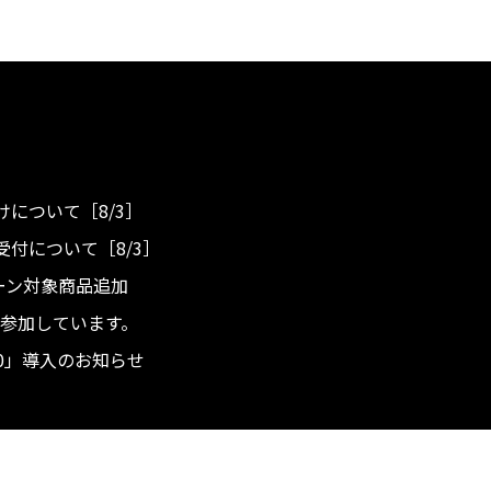
について［8/3］
付について［8/3］
ンペーン対象商品追加
度へ参加しています。
.0」導入のお知らせ