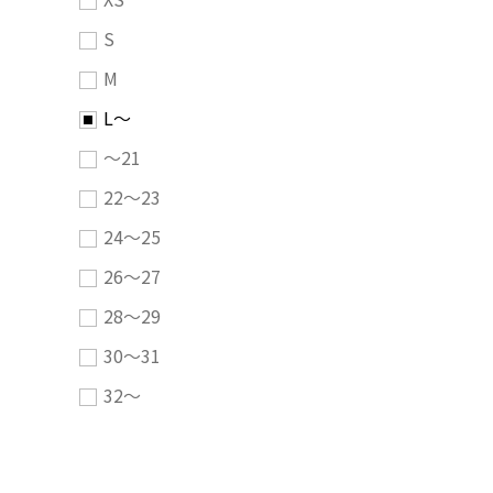
S
M
L～
～21
22～23
24～25
26～27
28～29
30～31
32～