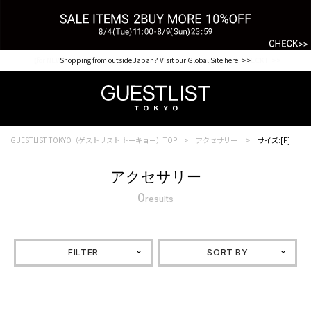
【for NEW MEMBER】新規会員様1000Point Present Campaign CHECK IT>>
Shopping from outside Japan? Visit our Global Site here. >>
GUESTLIST TOKYO（ゲストリスト トーキョー）TOP
アクセサリー
サイズ:[F]
アクセサリー
0
results
FILTER
SORT BY