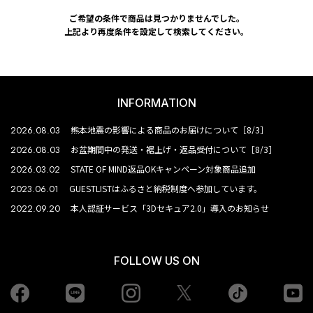
ご希望の条件で商品は見つかりませんでした。
上記より再度条件を設定して検索してください。
INFORMATION
2026.08.03
熊本地震の影響による商品のお届けについて［8/3］
2026.08.03
お盆期間中の発送・裾上げ・返品受付について［8/3］
2026.03.02
STATE OF MIND返品OKキャンペーン対象商品追加
2023.06.01
GUESTLISTはふるさと納税制度へ参加しています。
2022.09.20
本人認証サービス「3Dセキュア2.0」導入のお知らせ
FOLLOW US ON
Facebook
LINE
Instagram
tiktok
yo
Twiiter