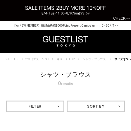
【for NEW MEMBER】新規会員様1000Point Present Campaign CHECK IT>>
Shopping from outside Japan? Visit our Global Site here. >>
GUESTLIST TOKYO（ゲストリスト トーキョー）TOP
シャツ・ブラウス
サイズ:[24～
シャツ・ブラウス
0
results
FILTER
SORT BY