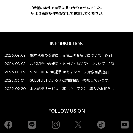
ご希望の条件で商品は見つかりませんでした。
上記より再度条件を設定して検索してください。
INFORMATION
2026.08.03
熊本地震の影響による商品のお届けについて［8/3］
2026.08.03
お盆期間中の発送・裾上げ・返品受付について［8/3］
2026.03.02
STATE OF MIND返品OKキャンペーン対象商品追加
2023.06.01
GUESTLISTはふるさと納税制度へ参加しています。
2022.09.20
本人認証サービス「3Dセキュア2.0」導入のお知らせ
FOLLOW US ON
Facebook
LINE
Instagram
tiktok
yo
Twiiter