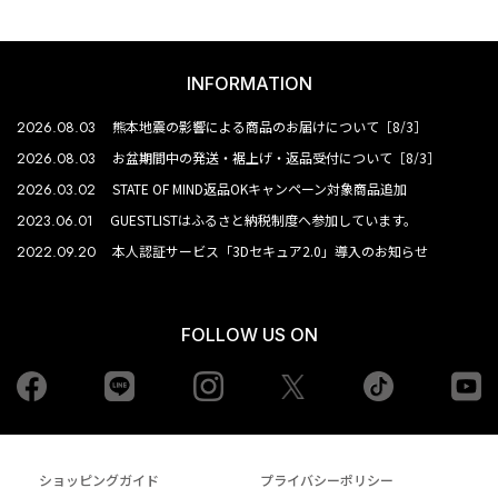
INFORMATION
2026.08.03
熊本地震の影響による商品のお届けについて［8/3］
2026.08.03
お盆期間中の発送・裾上げ・返品受付について［8/3］
2026.03.02
STATE OF MIND返品OKキャンペーン対象商品追加
2023.06.01
GUESTLISTはふるさと納税制度へ参加しています。
2022.09.20
本人認証サービス「3Dセキュア2.0」導入のお知らせ
FOLLOW US ON
Facebook
LINE
Instagram
tiktok
yo
Twiiter
ショッピングガイド
プライバシーポリシー