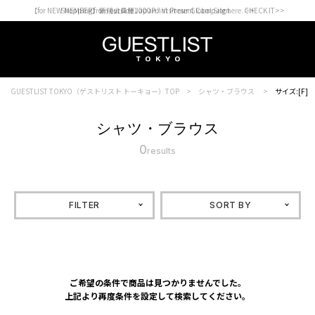
【for NEW MEMBER】新規会員様1000Point Present Campaign CHECK IT>>
Shopping from outside Japan? Visit our Global Site here. >>
GUESTLIST TOKYO（ゲストリスト トーキョー）TOP
シャツ・ブラウス
サイズ:[F]
シャツ・ブラウス
0
results
FILTER
SORT BY
ご希望の条件で商品は見つかりませんでした。
上記より再度条件を設定して検索してください。