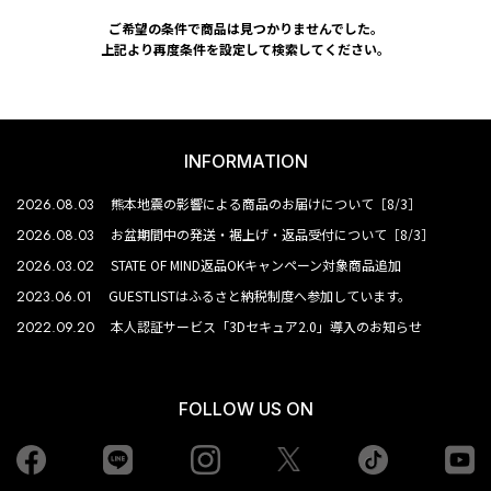
ご希望の条件で商品は見つかりませんでした。
上記より再度条件を設定して検索してください。
INFORMATION
2026.08.03
熊本地震の影響による商品のお届けについて［8/3］
2026.08.03
お盆期間中の発送・裾上げ・返品受付について［8/3］
2026.03.02
STATE OF MIND返品OKキャンペーン対象商品追加
2023.06.01
GUESTLISTはふるさと納税制度へ参加しています。
2022.09.20
本人認証サービス「3Dセキュア2.0」導入のお知らせ
FOLLOW US ON
Facebook
LINE
Instagram
tiktok
yo
Twiiter