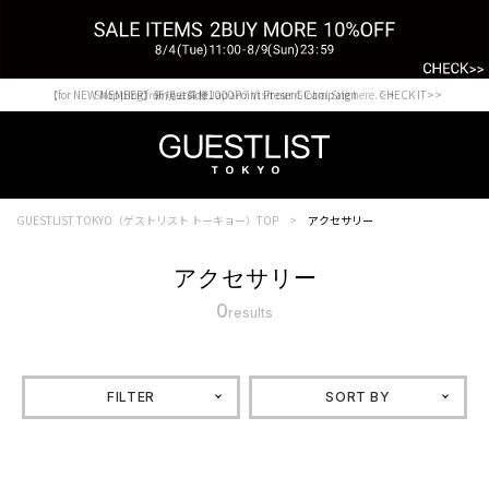
【for NEW MEMBER】新規会員様1000Point Present Campaign CHECK IT>>
Shopping from outside Japan? Visit our Global Site here. >>
GUESTLIST TOKYO（ゲストリスト トーキョー）TOP
アクセサリー
アクセサリー
0
results
FILTER
SORT BY