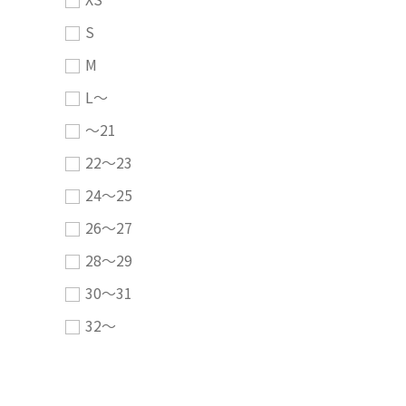
S
M
L～
～21
22～23
24～25
26～27
28～29
30～31
32～