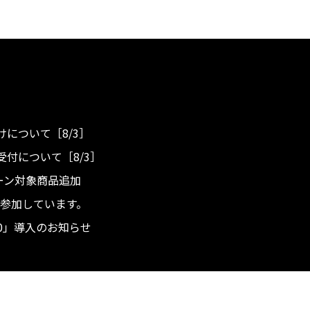
について［8/3］
付について［8/3］
ンペーン対象商品追加
度へ参加しています。
.0」導入のお知らせ