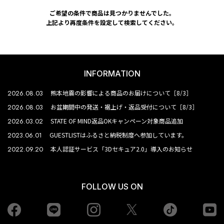
ご希望の条件で商品は見つかりませんでした。
上記より再度条件を設定して検索してください。
INFORMATION
2026.08.03
熊本地震の影響による商品のお届けについて［8/3］
2026.08.03
お盆期間中の発送・裾上げ・返品受付について［8/3］
2026.03.02
STATE OF MIND返品OKキャンペーン対象商品追加
2023.06.01
GUESTLISTはふるさと納税制度へ参加しています。
2022.09.20
本人認証サービス「3Dセキュア2.0」導入のお知らせ
FOLLOW US ON
Facebook
LINE
Instagram
tiktok
yo
Twiiter