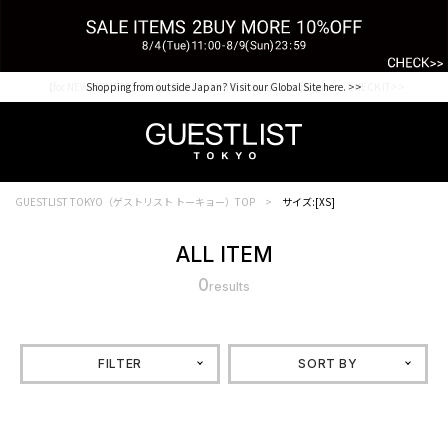
【for NEW MEMBER】新規会員様1000Point Present Campaign CHECK IT>>
Shopping from outside Japan? Visit our Global Site here. >>
GUESTLIST TOKYO（ゲストリスト トーキョー）TOP
サイズ:[XS]
ALL ITEM
0
results
FILTER
SORT BY