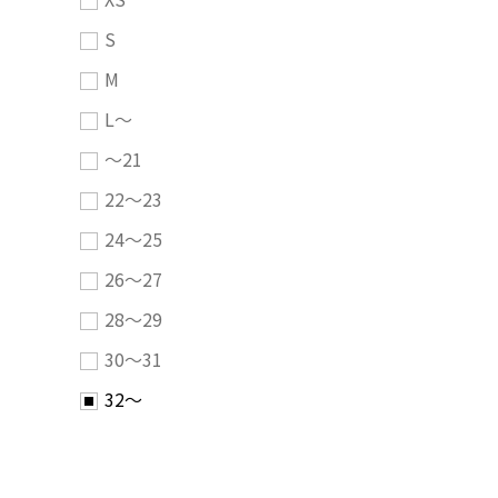
S
M
L～
～21
22～23
24～25
26～27
28～29
30～31
32～