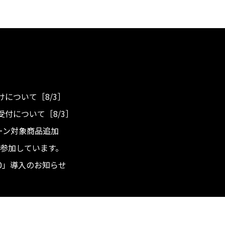
について［8/3］
付について［8/3］
ンペーン対象商品追加
度へ参加しています。
.0」導入のお知らせ