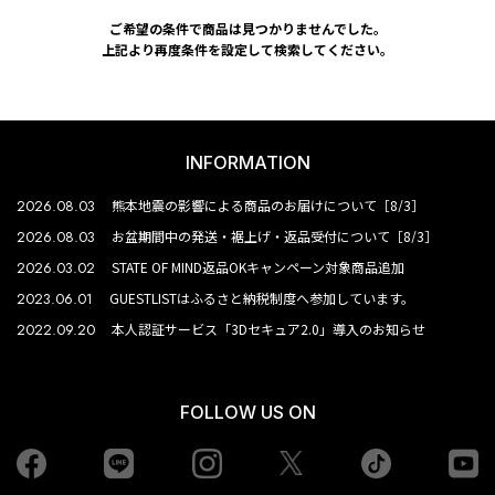
ご希望の条件で商品は見つかりませんでした。
上記より再度条件を設定して検索してください。
INFORMATION
2026.08.03
熊本地震の影響による商品のお届けについて［8/3］
2026.08.03
お盆期間中の発送・裾上げ・返品受付について［8/3］
2026.03.02
STATE OF MIND返品OKキャンペーン対象商品追加
2023.06.01
GUESTLISTはふるさと納税制度へ参加しています。
2022.09.20
本人認証サービス「3Dセキュア2.0」導入のお知らせ
FOLLOW US ON
Facebook
LINE
Instagram
tiktok
yo
Twiiter