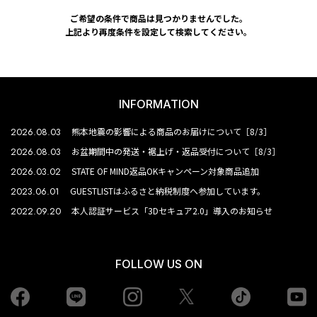
ご希望の条件で商品は見つかりませんでした。
上記より再度条件を設定して検索してください。
INFORMATION
2026.08.03
熊本地震の影響による商品のお届けについて［8/3］
2026.08.03
お盆期間中の発送・裾上げ・返品受付について［8/3］
2026.03.02
STATE OF MIND返品OKキャンペーン対象商品追加
2023.06.01
GUESTLISTはふるさと納税制度へ参加しています。
2022.09.20
本人認証サービス「3Dセキュア2.0」導入のお知らせ
FOLLOW US ON
Facebook
LINE
Instagram
tiktok
yo
Twiiter