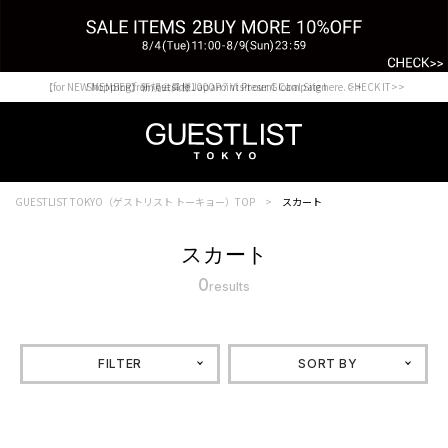
【for NEW MEMBER】新規会員様1000Point Present Campaign CHECK IT>>
Shopping from outside Japan? Visit our Global Site here. >>
GUESTLIST TOKYO（ゲストリスト トーキョー）TOP
スカート
スカート
0
results
FILTER
SORT BY