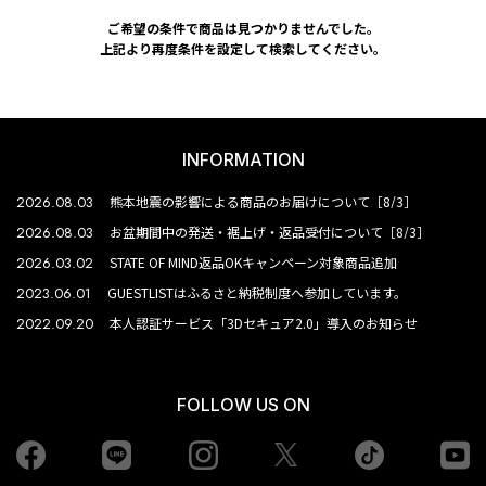
ご希望の条件で商品は見つかりませんでした。
上記より再度条件を設定して検索してください。
INFORMATION
2026.08.03
熊本地震の影響による商品のお届けについて［8/3］
2026.08.03
お盆期間中の発送・裾上げ・返品受付について［8/3］
2026.03.02
STATE OF MIND返品OKキャンペーン対象商品追加
2023.06.01
GUESTLISTはふるさと納税制度へ参加しています。
2022.09.20
本人認証サービス「3Dセキュア2.0」導入のお知らせ
FOLLOW US ON
Facebook
LINE
Instagram
tiktok
yo
Twiiter