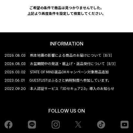
ご希望の条件で商品は見つかりませんでした。
上記より再度条件を設定して検索してください。
INFORMATION
2026.08.03
熊本地震の影響による商品のお届けについて［8/3］
2026.08.03
お盆期間中の発送・裾上げ・返品受付について［8/3］
2026.03.02
STATE OF MIND返品OKキャンペーン対象商品追加
2023.06.01
GUESTLISTはふるさと納税制度へ参加しています。
2022.09.20
本人認証サービス「3Dセキュア2.0」導入のお知らせ
FOLLOW US ON
Facebook
LINE
Instagram
tiktok
yo
Twiiter