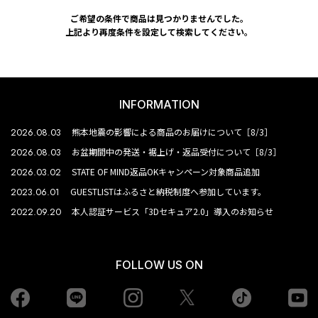
ご希望の条件で商品は見つかりませんでした。
上記より再度条件を設定して検索してください。
INFORMATION
2026.08.03
熊本地震の影響による商品のお届けについて［8/3］
2026.08.03
お盆期間中の発送・裾上げ・返品受付について［8/3］
2026.03.02
STATE OF MIND返品OKキャンペーン対象商品追加
2023.06.01
GUESTLISTはふるさと納税制度へ参加しています。
2022.09.20
本人認証サービス「3Dセキュア2.0」導入のお知らせ
FOLLOW US ON
Facebook
LINE
Instagram
tiktok
yo
Twiiter