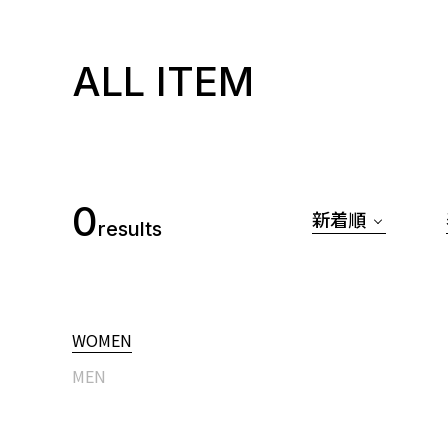
ALL ITEM
0
新着順
results
WOMEN
MEN