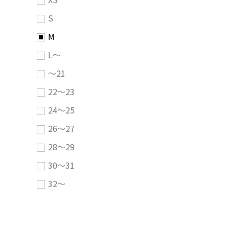
S
M
L～
～21
22～23
24～25
26～27
28～29
30～31
32～