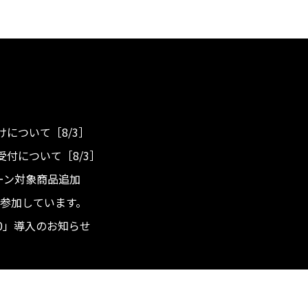
について［8/3］
付について［8/3］
ンペーン対象商品追加
度へ参加しています。
.0」導入のお知らせ