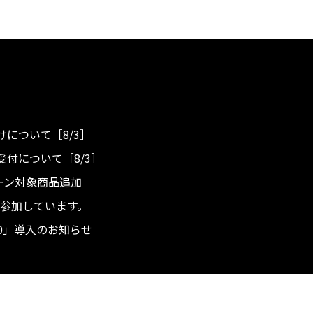
について［8/3］
付について［8/3］
ンペーン対象商品追加
度へ参加しています。
.0」導入のお知らせ