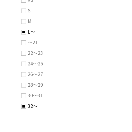
S
M
L～
～21
22～23
24～25
26～27
28～29
30～31
32～