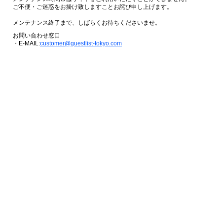
ご不便・ご迷惑をお掛け致しますことお詫び申し上げます。
メンテナンス終了まで、しばらくお待ちくださいませ。
お問い合わせ窓口
・E-MAIL:
customer@guestlist-tokyo.com