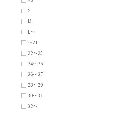
S
M
L～
～21
22～23
24～25
26～27
28～29
30～31
32～