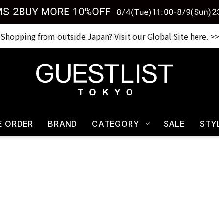
Shopping from outside Japan? Visit our Global Site here. >>
税込33,000円以上ご購入で送料無料 CHECK IT>>
E ORDER
BRAND
CATEGORY
SALE
STY