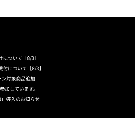
について［8/3］
付について［8/3］
ンペーン対象商品追加
度へ参加しています。
.0」導入のお知らせ