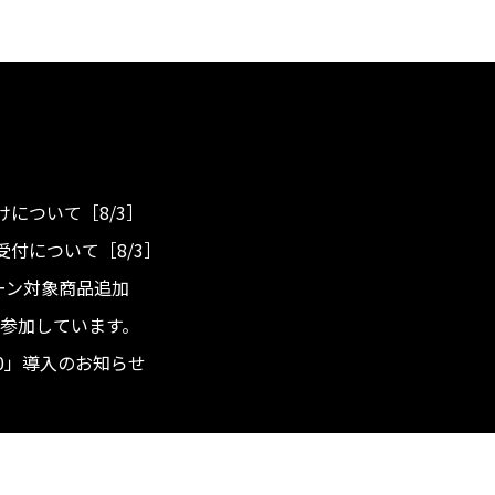
について［8/3］
付について［8/3］
ンペーン対象商品追加
度へ参加しています。
.0」導入のお知らせ