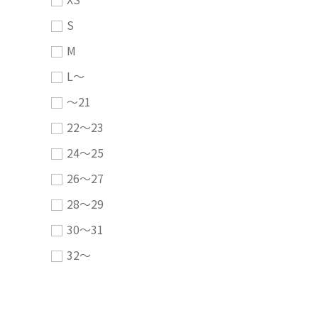
S
M
L～
～21
22～23
24～25
26～27
28～29
30～31
32～